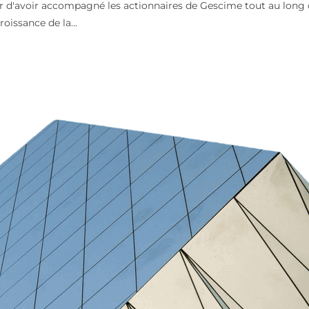
r d'avoir accompagné les actionnaires de Gescime tout au long de
roissance de la...
loyés
 au sein de Club Employés. Nous sommes fiers d’avoir conseillé 
Club Employés,...