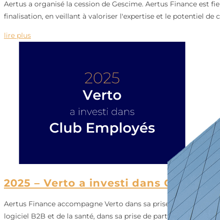
Aertus a organisé la cession de Gescime. Aertus Finance est fie
finalisation, en veillant à valoriser l'expertise et le potentiel de c
lire plus
2025 – Verto a investi dans Club Emp
Aertus Finance accompagne Verto dans sa prise de participation
logiciel B2B et de la santé, dans sa prise de participation dans 